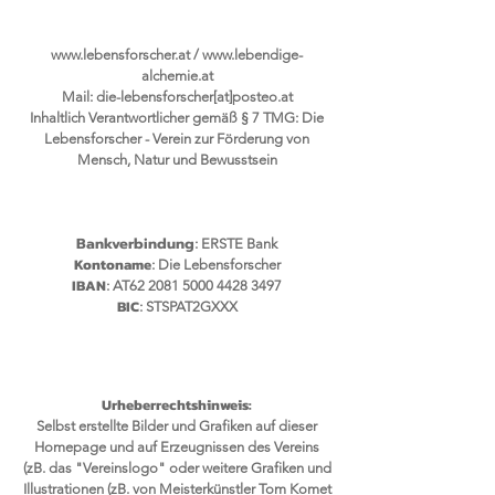
www.lebensforscher.at
/
www.lebendige-
alchemie.at
Mail: die-lebensforscher[at]posteo.at
Inhaltlich Verantwortlicher gemäß § 7 TMG: Die
Lebensforscher - Verein zur Förderung von
Mensch, Natur und Bewusstsein
Bankverbindung
: ERSTE Bank
Kontoname
: Die Lebensforscher
IBAN
: AT62
2081 5000 4428 3497
BIC
: STSPAT2GXXX
Urheberrechtshinweis:
Selbst erstellte Bilder und Grafiken auf dieser
Homepage und auf Erzeugnissen des Vereins
(zB. das "Vereinslogo" oder weitere Grafiken und
Illustrationen (zB. von Meisterkünstler Tom Komet